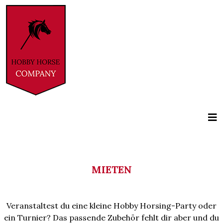
Vorheriges
Vorheriges
Vorheriges
Vorheriges
Vorheriges
Vorheriger
Vorheriger
Vorheriger
Vorheriger
Vorheriger
Nächstes
Nächstes
Nächstes
Nächstes
Nächstes
Nächstes
Nächstes
Nächstes
Nächstes
Nächstes
Jahr
Jahr
Jahr
Jahr
Jahr
Monat
Monat
Monat
Monat
Monat
Jahr
Jahr
Jahr
Jahr
Jahr
Monat
Monat
Monat
Monat
Monat
MIETEN
Veranstaltest du eine kleine Hobby Horsing-Party oder
ein Turnier? Das passende Zubehör fehlt dir aber und du